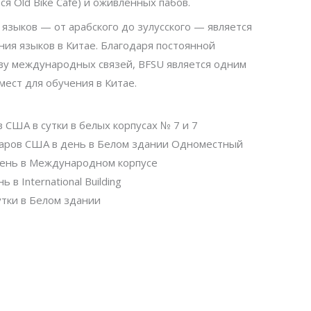
я Old Bike Café) и оживленных пабов.
языков — от арабского до зулусского — является
ия языков в Китае. Благодаря постоянной
ву международных связей, BFSU является одним
ест для обучения в Китае.
США в сутки в белых корпусах № 7 и 7
аров США в день в Белом здании Одноместный
день в Международном корпусе
в International Building
утки в Белом здании