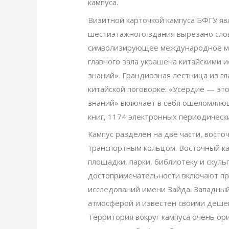
кампуса.
Визитной карточкой кампуса БФГУ яв
шестиэтажного здания вырезано слов
символизирующее международное ми
главного зала украшена китайскими
знаний». Грандиозная лестница из гл
китайской поговорке: «Усердие — это 
знаний» включает в себя ошеломляющ
книг, 1174 электронных периодически
Кампус разделен на две части, вост
транспортным кольцом. Восточный к
площадки, парки, библиотеку и скул
достопримечательности включают пру
исследований имени Зайда. Западный
атмосферой и известен своими деш
Территория вокруг кампуса очень ор