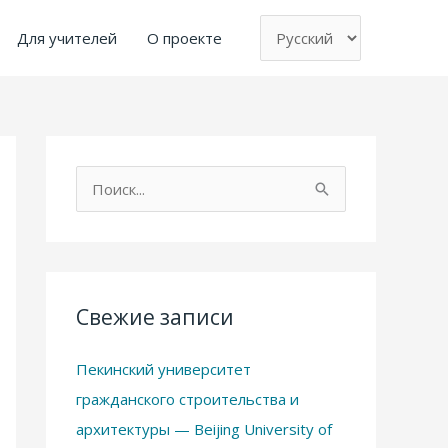
Выбрать
язык
Для учителей
О проекте
П
о
и
с
к
Свежие записи
:
Пекинский университет
гражданского строительства и
архитектуры — Beijing University of