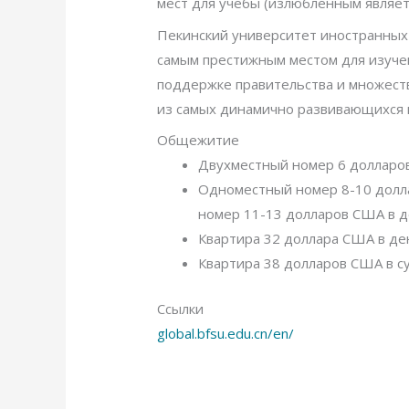
мест для учебы (излюбленным являетс
Пекинский университет иностранных 
самым престижным местом для изучен
поддержке правительства и множест
из самых динамично развивающихся м
Общежитие
Двухместный номер 6 долларов 
Одноместный номер 8-10 долл
номер 11-13 долларов США в 
Квартира 32 доллара США в день 
Квартира 38 долларов США в с
Ссылки
global
.bfsu
.edu
.cn
/en
/