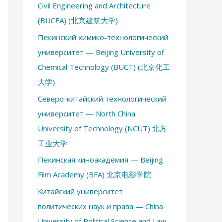
Civil Engineering and Architecture
(BUCEA) (北京建筑大学)
Пекинский химико-технологический
университет — Beijing University of
Chemical Technology (BUCT) (北京化工
大学)
Северо-китайский технологический
университет — North China
University of Technology (NCUT) 北方
工业大学
Пекинская киноакадемия — Beijing
Film Academy (BFA) 北京电影学院
Китайский университет
политических наук и права — China
University of Political Science and Law