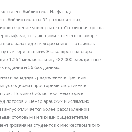
ляется его библиотека. На фасаде
о «библиотека» на 55 разных языках,
ровоззрение университета. Стеклянная крыша
 иероглифами, создающими затененное «море
авного зала ведет к «горе книг» — отсылка к
путь к горе знаний». Эта конкретная «гора
ие 1,264 миллиона книг, 482 000 электронных
х издания и 56 баз данных.
очную и западную, разделенные Третьим
ампус содержит просторные спортивные
ьптуры. Помимо библиотеки, некоторые
д лотосов и Центр арабских и исламских
 кампус отличается более расслабленной
евыми столовыми и тихими общежитиями.
иентирована на студентов с множеством тихих